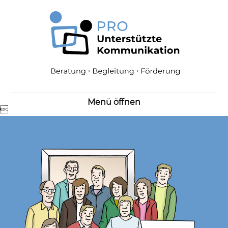
PUK
Leipzig
Menü öffnen

Was ist UK
Für wen sind wir da
Unser Angebot
Wir über uns
Unser Team
Kontakt
Chronik
Neuanmeldung
Netzwerke
Anfahrt
Impressum